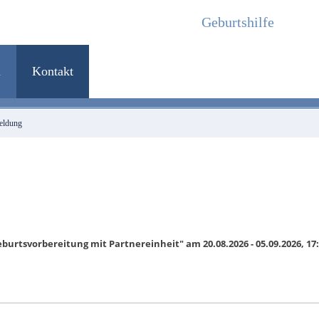
Geburtshilfe
MMEN IN DER FRAUENK
n
Kontakt
fessionelles Team für ihre Gesundheit
ldung
rtsvorbereitung mit Partnereinheit" am 20.08.2026 - 05.09.2026, 17:0