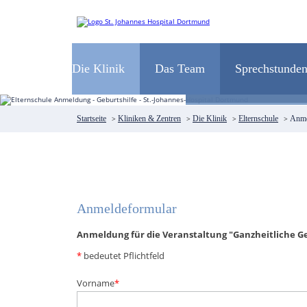
Navigation
überspringen
WILLKO
Die Klinik
Das Team
Sprechstunde
Ihr multipro
Startseite
>
Kliniken & Zentren
>
Die Klinik
>
Elternschule
>
Anme
Anmeldeformular
Anmeldung für die Veranstaltung "Ganzheitliche Gebu
*
bedeutet Pflichtfeld
Pflichtfeld
Vorname
*