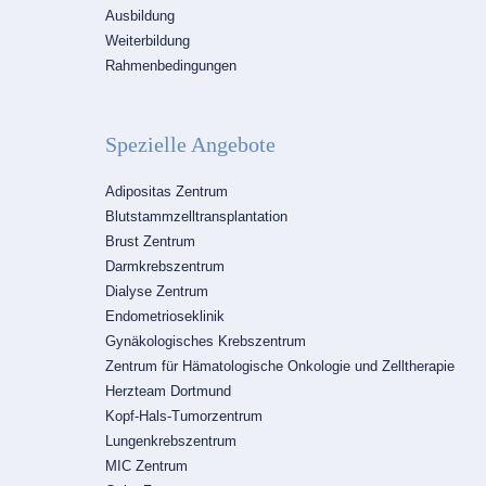
Ausbildung
Weiterbildung
Rahmenbedingungen
Spezielle Angebote
Navigation
Adipositas Zentrum
überspringen
Blutstammzelltransplantation
Brust Zentrum
Darmkrebszentrum
Dialyse Zentrum
Endometrioseklinik
Gynäkologisches Krebszentrum
Zentrum für Hämatologische Onkologie und Zelltherapie
Herzteam Dortmund
Kopf-Hals-Tumorzentrum
Lungenkrebszentrum
MIC Zentrum