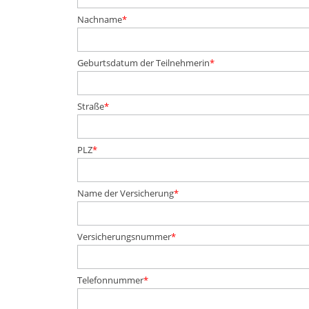
Pflichtfeld
Nachname
*
Pflichtfeld
Geburtsdatum der Teilnehmerin
*
Pflichtfeld
Straße
*
Pflichtfeld
PLZ
*
Pflichtfeld
Name der Versicherung
*
Pflichtfeld
Versicherungsnummer
*
Pflichtfeld
Telefonnummer
*