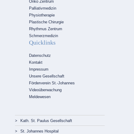
Onko Zentrum
Palliativmedizin
Physiotherapie
Plastische Chirurgie
Rhythmus Zentrum
Schmerzmedizin
Quicklinks
Navigation
Datenschutz
überspringen
Kontakt
Impressum
Unsere Gesellschaft
Förderverein St.-Johannes
Videoüberwachung
Meldewesen
Navigation
Kath. St. Paulus Gesellschaft
überspringen
St. Johannes Hospital