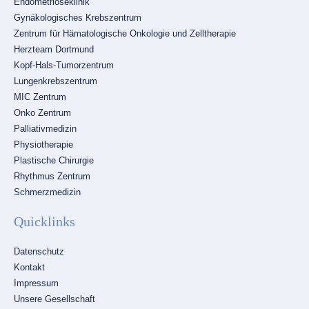
Endometrioseklinik
Gynäkologisches Krebszentrum
Zentrum für Hämatologische Onkologie und Zelltherapie
Herzteam Dortmund
Kopf-Hals-Tumorzentrum
Lungenkrebszentrum
MIC Zentrum
Onko Zentrum
Palliativmedizin
Physiotherapie
Plastische Chirurgie
Rhythmus Zentrum
Schmerzmedizin
Quicklinks
Navigation
Datenschutz
überspringen
Kontakt
Impressum
Unsere Gesellschaft