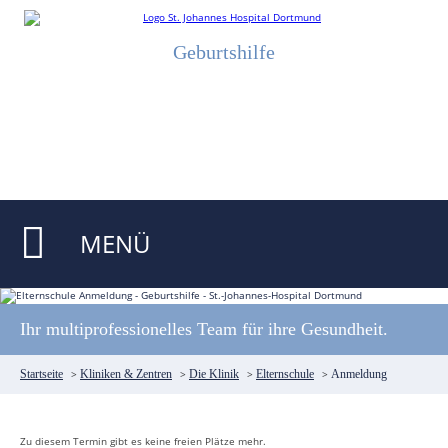
Geburtshilfe
MENÜ
Ihr multiprofessionelles Team für ihre Gesundheit.
Startseite
>
Kliniken & Zentren
>
Die Klinik
>
Elternschule
>
Anmeldung
Zu diesem Termin gibt es keine freien Plätze mehr.