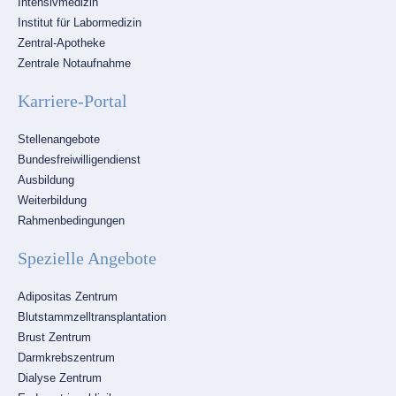
Intensivmedizin
Institut für Labormedizin
Zentral-Apotheke
Zentrale Notaufnahme
Karriere-Portal
Navigation
Stellenangebote
überspringen
Bundesfreiwilligendienst
Ausbildung
Weiterbildung
Rahmenbedingungen
Spezielle Angebote
Navigation
Adipositas Zentrum
überspringen
Blutstammzelltransplantation
Brust Zentrum
Darmkrebszentrum
Dialyse Zentrum