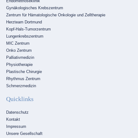
Endometrioseklinik
Gynäkologisches Krebszentrum
Zentrum für Hämatologische Onkologie und Zelltherapie
Herzteam Dortmund
Kopf-Hals-Tumorzentrum
Lungenkrebszentrum
MIC Zentrum
Onko Zentrum
Palliativmedizin
Physiotherapie
Plastische Chirurgie
Rhythmus Zentrum
Schmerzmedizin
Quicklinks
Navigation
Datenschutz
überspringen
Kontakt
Impressum
Unsere Gesellschaft