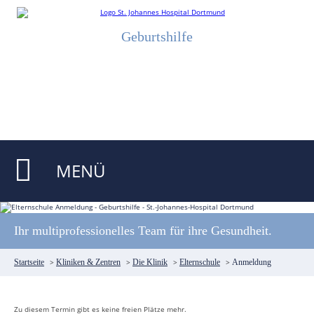
Geburtshilfe
MENÜ
Ihr multiprofessionelles Team für ihre Gesundheit.
Startseite
>
Kliniken & Zentren
>
Die Klinik
>
Elternschule
>
Anmeldung
Zu diesem Termin gibt es keine freien Plätze mehr.