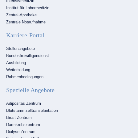
Intensivmedizin
Institut für Labormedizin
Zentral-Apotheke
Zentrale Notaufnahme
Karriere-Portal
Navigation
Stellenangebote
überspringen
Bundesfreiwilligendienst
Ausbildung
Weiterbildung
Rahmenbedingungen
Spezielle Angebote
Navigation
Adipositas Zentrum
überspringen
Blutstammzelltransplantation
Brust Zentrum
Darmkrebszentrum
Dialyse Zentrum