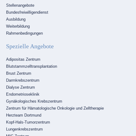
Navigation
Stellenangebote
überspringen
Bundesfreiwilligendienst
Ausbildung
Weiterbildung
Rahmenbedingungen
Spezielle Angebote
Navigation
Adipositas Zentrum
überspringen
Blutstammzelltransplantation
Brust Zentrum
Darmkrebszentrum
Dialyse Zentrum
Endometrioseklinik
Gynäkologisches Krebszentrum
Zentrum für Hämatologische Onkologie und Zelltherapie
Herzteam Dortmund
Kopf-Hals-Tumorzentrum
Lungenkrebszentrum