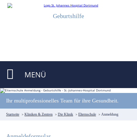
Geburtshilfe
MENÜ
Ihr multiprofessionelles Team für ihre Gesundheit.
Startseite
>
Kliniken & Zentren
>
Die Klinik
>
Elternschule
>
Anmeldung
Anmeldeformular