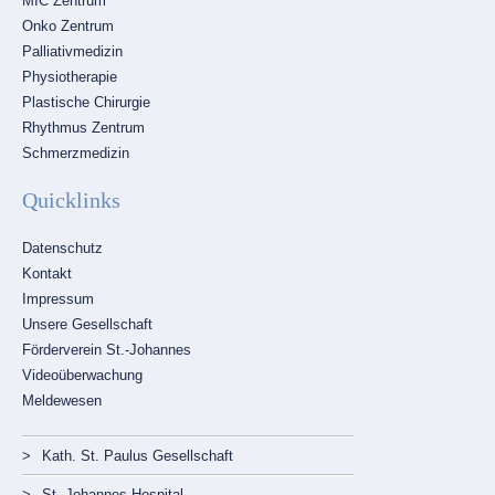
MIC Zentrum
Onko Zentrum
Palliativmedizin
Physiotherapie
Plastische Chirurgie
Rhythmus Zentrum
Schmerzmedizin
Quicklinks
Navigation
Datenschutz
überspringen
Kontakt
Impressum
Unsere Gesellschaft
Förderverein St.-Johannes
Videoüberwachung
Meldewesen
Navigation
Kath. St. Paulus Gesellschaft
überspringen
St. Johannes Hospital