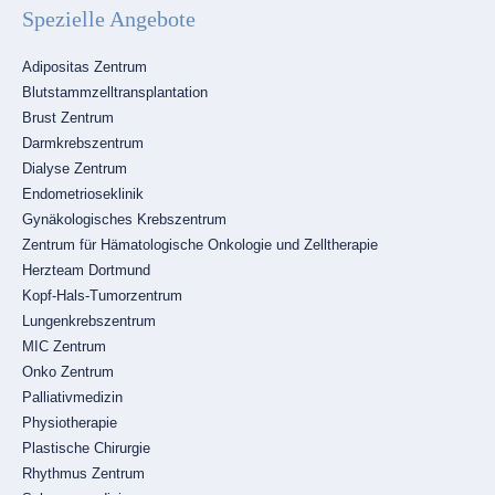
Spezielle Angebote
Navigation
Adipositas Zentrum
überspringen
Blutstammzelltransplantation
Brust Zentrum
Darmkrebszentrum
Dialyse Zentrum
Endometrioseklinik
Gynäkologisches Krebszentrum
Zentrum für Hämatologische Onkologie und Zelltherapie
Herzteam Dortmund
Kopf-Hals-Tumorzentrum
Lungenkrebszentrum
MIC Zentrum
Onko Zentrum
Palliativmedizin
Physiotherapie
Plastische Chirurgie
Rhythmus Zentrum