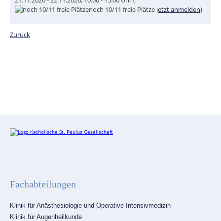
21.11.2026 - 22.11.2026, 10:00 - 15:00 Uhr (
noch
10/11
freie Plätze
jetzt anmelden
)
Zurück
Fachabteilungen
Navigation
Klinik für Anästhesiologie und Operative Intensivmedizin
überspringen
Klinik für Augenheilkunde