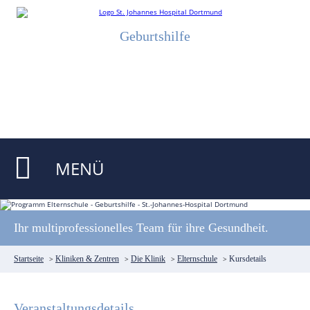
Geburtshilfe
MENÜ
Ihr multiprofessionelles Team für ihre Gesundheit.
Startseite
>
Kliniken & Zentren
>
Die Klinik
>
Elternschule
>
Kursdetails
Veranstaltungsdetails