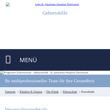
Geburtshilfe
MENÜ
Ihr multiprofessionelles Team für ihre Gesundheit.
Startseite
>
Kliniken & Zentren
>
Die Klinik
>
Elternschule
>
Kursdetails
Veranstaltungsdetails