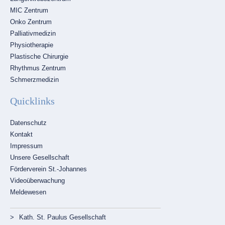
MIC Zentrum
Onko Zentrum
Palliativmedizin
Physiotherapie
Plastische Chirurgie
Rhythmus Zentrum
Schmerzmedizin
Quicklinks
Navigation
Datenschutz
überspringen
Kontakt
Impressum
Unsere Gesellschaft
Förderverein St.-Johannes
Videoüberwachung
Meldewesen
Navigation
Kath. St. Paulus Gesellschaft
überspringen