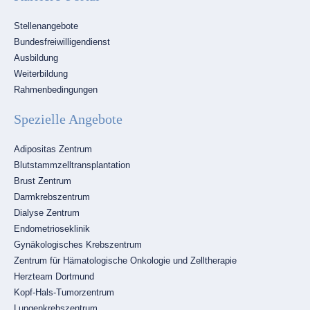
Navigation
Stellenangebote
überspringen
Bundesfreiwilligendienst
Ausbildung
Weiterbildung
Rahmenbedingungen
Spezielle Angebote
Navigation
Adipositas Zentrum
überspringen
Blutstammzelltransplantation
Brust Zentrum
Darmkrebszentrum
Dialyse Zentrum
Endometrioseklinik
Gynäkologisches Krebszentrum
Zentrum für Hämatologische Onkologie und Zelltherapie
Herzteam Dortmund
Kopf-Hals-Tumorzentrum
Lungenkrebszentrum