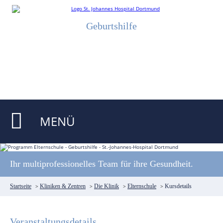
Geburtshilfe
MENÜ
Ihr multiprofessionelles Team für ihre Gesundheit.
Startseite
>
Kliniken & Zentren
>
Die Klinik
>
Elternschule
>
Kursdetails
Veranstaltungsdetails