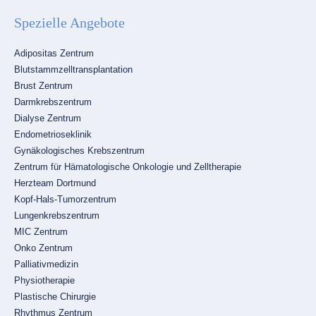
Spezielle Angebote
Navigation
Adipositas Zentrum
überspringen
Blutstammzelltransplantation
Brust Zentrum
Darmkrebszentrum
Dialyse Zentrum
Endometrioseklinik
Gynäkologisches Krebszentrum
Zentrum für Hämatologische Onkologie und Zelltherapie
Herzteam Dortmund
Kopf-Hals-Tumorzentrum
Lungenkrebszentrum
MIC Zentrum
Onko Zentrum
Palliativmedizin
Physiotherapie
Plastische Chirurgie
Rhythmus Zentrum