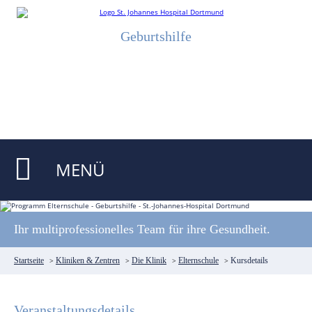
Geburtshilfe
MENÜ
Ihr multiprofessionelles Team für ihre Gesundheit.
Startseite
>
Kliniken & Zentren
>
Die Klinik
>
Elternschule
>
Kursdetails
Veranstaltungsdetails