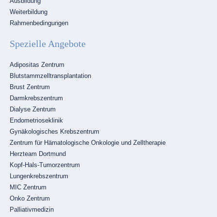
Ausbildung
Weiterbildung
Rahmenbedingungen
Spezielle Angebote
Navigation
Adipositas Zentrum
überspringen
Blutstammzelltransplantation
Brust Zentrum
Darmkrebszentrum
Dialyse Zentrum
Endometrioseklinik
Gynäkologisches Krebszentrum
Zentrum für Hämatologische Onkologie und Zelltherapie
Herzteam Dortmund
Kopf-Hals-Tumorzentrum
Lungenkrebszentrum
MIC Zentrum
Onko Zentrum
Palliativmedizin