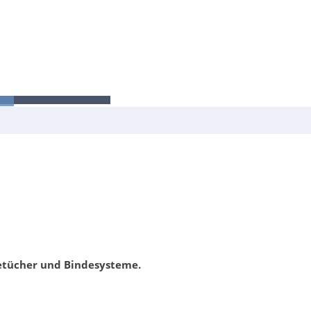
LINIK!
.
etücher und Bindesysteme.