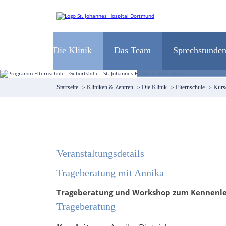
Navigation
überspringen
WILLKO
Die Klinik
Das Team
Sprechstunde
Ihr multipro
Startseite
>
Kliniken & Zentren
>
Die Klinik
>
Elternschule
>
Kursd
Veranstaltungsdetails
Trageberatung mit Annika
Trageberatung und Workshop zum Kennenler
Trageberatung