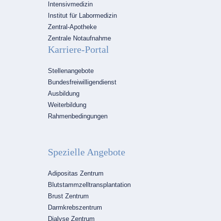
Intensivmedizin
Institut für Labormedizin
Zentral-Apotheke
Zentrale Notaufnahme
Karriere-Portal
Navigation
Stellenangebote
überspringen
Bundesfreiwilligendienst
Ausbildung
Weiterbildung
Rahmenbedingungen
Spezielle Angebote
Navigation
Adipositas Zentrum
überspringen
Blutstammzelltransplantation
Brust Zentrum
Darmkrebszentrum
Dialyse Zentrum