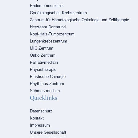
Endometrioseklinik
Gynäkologisches Krebszentrum
Zentrum für Hämatologische Onkologie und Zelltherapie
Herzteam Dortmund
Kopf-Hals-Tumorzentrum
Lungenkrebszentrum
MIC Zentrum
Onko Zentrum
Palliativmedizin
Physiotherapie
Plastische Chirurgie
Rhythmus Zentrum
Schmerzmedizin
Quicklinks
Navigation
Datenschutz
überspringen
Kontakt
Impressum
Unsere Gesellschaft