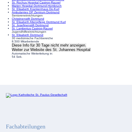
St. Rochus Hospital Castrop-Rauxel
Marien Hospital Dortmund-Hombruch
St. Elisabeth Krankenhaus Do-Kurl
Ambulantes OP Zentrum Dortmund
Senioreneinrichtungen
Christinenstift Dortmund
St. Elisabeth Altenpflege Dortmund Kurl
St. Josefinenstift Dortmund
St. Lambertus Castrop-Rauxel
Jugendhilfeeinrichtungen
St. Elisabeth Dortmund
30 medizinische Fachbereiche
8.500 Mitarbeitende
Diese Info für 30 Tage nicht mehr anzeigen.
Weiter zur Website
des St. Johannes Hospital
Automatische Weiterleitung in:
53
Sek.
Fachabteilungen