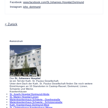
Facebook:
www.facebook.com/St.Johannes.Hospital.Dortmund
Instagram:
joho_dortmund
Zurück
#wirsindnah
Das
St. Johannes Hospital
ist ein Teil der Kath. St. Paulus Gesellschaft.
Unter dem Dach der Kath. St. Paulus Gesellschaft finden Sie noch weitere
Einrichtungen an 10 Standorten in Castrop-Rauxel, Dortmund, Lünen,
Schwerte und Werne.
Krankenhäuser
St. Josefs Hospital Dortmund-Hörde
St. Marien Hospital Lünen
Marienkrankenhaus Schwerte - Goethestraße
Marienkrankenhaus Schwerte - Schützenstraße
Kath. Krankenhaus Dortmund-West
St. Christophorus Krankenhaus Werne