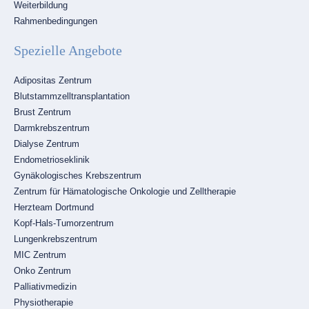
Weiterbildung
Rahmenbedingungen
Spezielle Angebote
Navigation
Adipositas Zentrum
überspringen
Blutstammzelltransplantation
Brust Zentrum
Darmkrebszentrum
Dialyse Zentrum
Endometrioseklinik
Gynäkologisches Krebszentrum
Zentrum für Hämatologische Onkologie und Zelltherapie
Herzteam Dortmund
Kopf-Hals-Tumorzentrum
Lungenkrebszentrum
MIC Zentrum
Onko Zentrum
Palliativmedizin
Physiotherapie