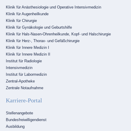
Navigation
Klinik für Anästhesiologie und Operative Intensivmedizin
überspringen
Klinik für Augenheilkunde
Klinik für Chirurgie
Klinik für Gynäkologie und Geburtshilfe
Klinik für Hals-Nasen-Ohrenheilkunde, Kopf- und Halschirurgie
Klinik für Herz-, Thorax- und Gefäßchirurgie
Klinik für Innere Medizin I
Klinik für Innere Medizin II
Institut für Radiologie
Intensivmedizin
Institut für Labormedizin
Zentral-Apotheke
Zentrale Notaufnahme
Karriere-Portal
Navigation
Stellenangebote
überspringen
Bundesfreiwilligendienst
Ausbildung