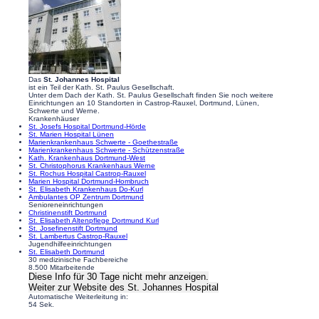
Das
St. Johannes Hospital
ist ein Teil der Kath. St. Paulus Gesellschaft.
Unter dem Dach der Kath. St. Paulus Gesellschaft finden Sie noch weitere
Einrichtungen an 10 Standorten in Castrop-Rauxel, Dortmund, Lünen,
Schwerte und Werne.
Krankenhäuser
St. Josefs Hospital Dortmund-Hörde
St. Marien Hospital Lünen
Marienkrankenhaus Schwerte - Goethestraße
Marienkrankenhaus Schwerte - Schützenstraße
Kath. Krankenhaus Dortmund-West
St. Christophorus Krankenhaus Werne
St. Rochus Hospital Castrop-Rauxel
Marien Hospital Dortmund-Hombruch
St. Elisabeth Krankenhaus Do-Kurl
Ambulantes OP Zentrum Dortmund
Senioreneinrichtungen
Christinenstift Dortmund
St. Elisabeth Altenpflege Dortmund Kurl
St. Josefinenstift Dortmund
St. Lambertus Castrop-Rauxel
Jugendhilfeeinrichtungen
St. Elisabeth Dortmund
30 medizinische Fachbereiche
8.500 Mitarbeitende
Diese Info für 30 Tage nicht mehr anzeigen.
Weiter zur Website
des St. Johannes Hospital
Automatische Weiterleitung in:
53
Sek.