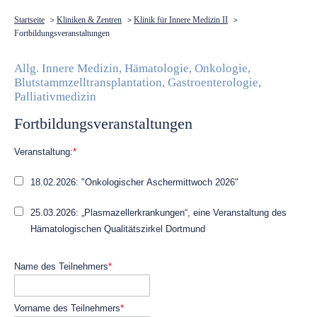
Startseite
Kliniken & Zentren
Klinik für Innere Medizin II
>
>
>
Fortbildungsveranstaltungen
Allg. Innere Medizin, Hämatologie, Onkologie,
Blutstammzelltransplantation, Gastroenterologie,
Palliativmedizin
Fortbildungsveranstaltungen
Pflichtfeld
Veranstaltung:
*
18.02.2026: "Onkologischer Aschermittwoch 2026"
25.03.2026: „Plasmazellerkrankungen“, eine Veranstaltung des
Hämatologischen Qualitätszirkel Dortmund
Pflichtfeld
Name des Teilnehmers
*
Pflichtfeld
Vorname des Teilnehmers
*