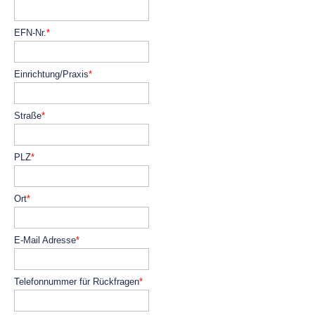
Pflichtfeld
EFN-Nr.
*
Pflichtfeld
Einrichtung/Praxis
*
Pflichtfeld
Straße
*
Pflichtfeld
PLZ
*
Pflichtfeld
Ort
*
Pflichtfeld
E-Mail Adresse
*
Pflichtfeld
Telefonnummer für Rückfragen
*