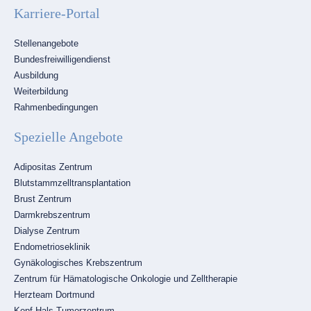
Karriere-Portal
Navigation
Stellenangebote
überspringen
Bundesfreiwilligendienst
Ausbildung
Weiterbildung
Rahmenbedingungen
Spezielle Angebote
Navigation
Adipositas Zentrum
überspringen
Blutstammzelltransplantation
Brust Zentrum
Darmkrebszentrum
Dialyse Zentrum
Endometrioseklinik
Gynäkologisches Krebszentrum
Zentrum für Hämatologische Onkologie und Zelltherapie
Herzteam Dortmund
Kopf-Hals-Tumorzentrum