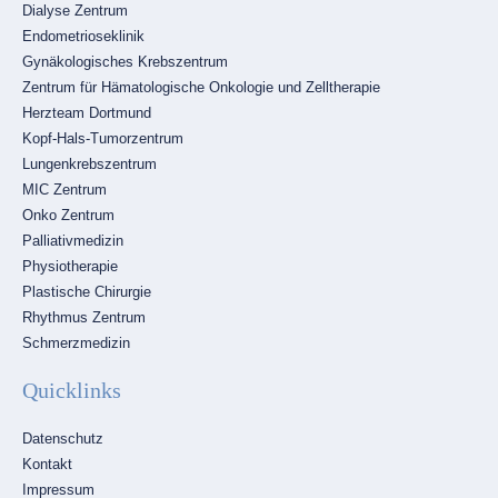
Dialyse Zentrum
Endometrioseklinik
Gynäkologisches Krebszentrum
Zentrum für Hämatologische Onkologie und Zelltherapie
Herzteam Dortmund
Kopf-Hals-Tumorzentrum
Lungenkrebszentrum
MIC Zentrum
Onko Zentrum
Palliativmedizin
Physiotherapie
Plastische Chirurgie
Rhythmus Zentrum
Schmerzmedizin
Quicklinks
Navigation
Datenschutz
überspringen
Kontakt
Impressum