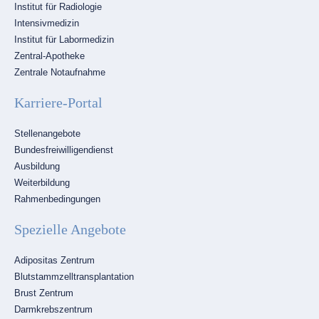
Institut für Radiologie
Intensivmedizin
Institut für Labormedizin
Zentral-Apotheke
Zentrale Notaufnahme
Karriere-Portal
Navigation
Stellenangebote
überspringen
Bundesfreiwilligendienst
Ausbildung
Weiterbildung
Rahmenbedingungen
Spezielle Angebote
Navigation
Adipositas Zentrum
überspringen
Blutstammzelltransplantation
Brust Zentrum
Darmkrebszentrum