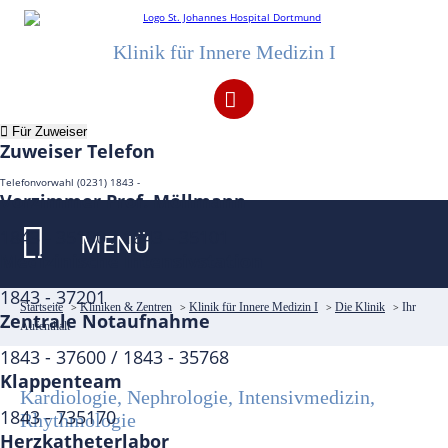
Klinik für Innere Medizin I
Notaufnahme 1843 – 37600
Für Zuweiser
Zuweiser Telefon
Telefonvorwahl (0231) 1843 -
Vorzimmer Prof. Möllmann
1843 - 35100 / 1843 - 35101
MENÜ
Medizinische Intensivstation
1843 - 37201
Startseite
>
Kliniken & Zentren
>
Klinik für Innere Medizin I
>
Die Klinik
>
Ihr
Zentrale Notaufnahme
Aufenthalt
1843 - 37600 / 1843 - 35768
Klappenteam
Kardiologie, Nephrologie, Intensivmedizin,
1843 - 735170
Rhythmologie
Herzkatheterlabor