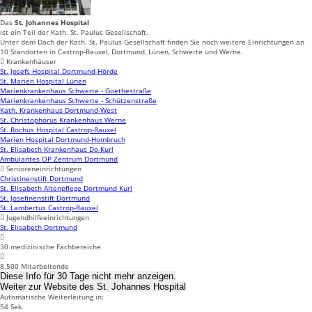
Das
St. Johannes Hospital
ist ein Teil der Kath. St. Paulus Gesellschaft.
Unter dem Dach der Kath. St. Paulus Gesellschaft finden Sie noch weitere Einrichtungen an
10 Standorten in Castrop-Rauxel, Dortmund, Lünen, Schwerte und Werne.
Krankenhäuser
St. Josefs Hospital Dortmund-Hörde
St. Marien Hospital Lünen
Marienkrankenhaus Schwerte - Goethestraße
Marienkrankenhaus Schwerte - Schützenstraße
Kath. Krankenhaus Dortmund-West
St. Christophorus Krankenhaus Werne
St. Rochus Hospital Castrop-Rauxel
Marien Hospital Dortmund-Hombruch
St. Elisabeth Krankenhaus Do-Kurl
Ambulantes OP Zentrum Dortmund
Senioreneinrichtungen
Christinenstift Dortmund
St. Elisabeth Altenpflege Dortmund Kurl
St. Josefinenstift Dortmund
St. Lambertus Castrop-Rauxel
Jugendhilfeeinrichtungen
St. Elisabeth Dortmund
30 medizinische Fachbereiche
8.500 Mitarbeitende
Diese Info für 30 Tage nicht mehr anzeigen.
Weiter zur Website
des St. Johannes Hospital
Automatische Weiterleitung in:
54
Sek.