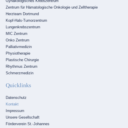
Gynäkologisches Krebszentrum
Zentrum für Hämatologische Onkologie und Zelltherapie
Herzteam Dortmund
Kopf-Hals-Tumorzentrum
Lungenkrebszentrum
MIC Zentrum
Onko Zentrum
Palliativmedizin
Physiotherapie
Plastische Chirurgie
Rhythmus Zentrum
Schmerzmedizin
Quicklinks
Navigation
Datenschutz
überspringen
Kontakt
Impressum
Unsere Gesellschaft
Förderverein St.-Johannes