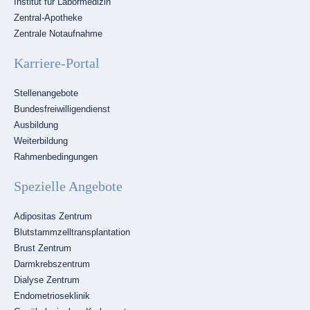
Institut für Labormedizin
Zentral-Apotheke
Zentrale Notaufnahme
Karriere-Portal
Navigation
Stellenangebote
überspringen
Bundesfreiwilligendienst
Ausbildung
Weiterbildung
Rahmenbedingungen
Spezielle Angebote
Navigation
Adipositas Zentrum
überspringen
Blutstammzelltransplantation
Brust Zentrum
Darmkrebszentrum
Dialyse Zentrum
Endometrioseklinik