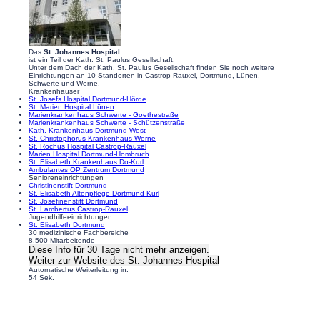
Das
St. Johannes Hospital
ist ein Teil der Kath. St. Paulus Gesellschaft.
Unter dem Dach der Kath. St. Paulus Gesellschaft finden Sie noch weitere
Einrichtungen an 10 Standorten in Castrop-Rauxel, Dortmund, Lünen,
Schwerte und Werne.
Krankenhäuser
St. Josefs Hospital Dortmund-Hörde
St. Marien Hospital Lünen
Marienkrankenhaus Schwerte - Goethestraße
Marienkrankenhaus Schwerte - Schützenstraße
Kath. Krankenhaus Dortmund-West
St. Christophorus Krankenhaus Werne
St. Rochus Hospital Castrop-Rauxel
Marien Hospital Dortmund-Hombruch
St. Elisabeth Krankenhaus Do-Kurl
Ambulantes OP Zentrum Dortmund
Senioreneinrichtungen
Christinenstift Dortmund
St. Elisabeth Altenpflege Dortmund Kurl
St. Josefinenstift Dortmund
St. Lambertus Castrop-Rauxel
Jugendhilfeeinrichtungen
St. Elisabeth Dortmund
30 medizinische Fachbereiche
8.500 Mitarbeitende
Diese Info für 30 Tage nicht mehr anzeigen.
Weiter zur Website
des St. Johannes Hospital
Automatische Weiterleitung in:
54
Sek.