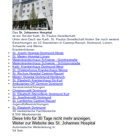
Das
St. Johannes Hospital
ist ein Teil der Kath. St. Paulus Gesellschaft.
Unter dem Dach der Kath. St. Paulus Gesellschaft finden Sie noch weitere
Einrichtungen an 10 Standorten in Castrop-Rauxel, Dortmund, Lünen,
Schwerte und Werne.
Krankenhäuser
St. Josefs Hospital Dortmund-Hörde
St. Marien Hospital Lünen
Marienkrankenhaus Schwerte - Goethestraße
Marienkrankenhaus Schwerte - Schützenstraße
Kath. Krankenhaus Dortmund-West
St. Christophorus Krankenhaus Werne
St. Rochus Hospital Castrop-Rauxel
Marien Hospital Dortmund-Hombruch
St. Elisabeth Krankenhaus Do-Kurl
Ambulantes OP Zentrum Dortmund
Senioreneinrichtungen
Christinenstift Dortmund
St. Elisabeth Altenpflege Dortmund Kurl
St. Josefinenstift Dortmund
St. Lambertus Castrop-Rauxel
Jugendhilfeeinrichtungen
St. Elisabeth Dortmund
30 medizinische Fachbereiche
8.500 Mitarbeitende
Diese Info für 30 Tage nicht mehr anzeigen.
Weiter zur Website
des St. Johannes Hospital
Automatische Weiterleitung in:
54
Sek.