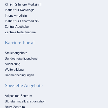
Klinik für Innere Medizin II
Institut für Radiologie
Intensivmedizin
Institut für Labormedizin
Zentral-Apotheke
Zentrale Notaufnahme
Karriere-Portal
Navigation
Stellenangebote
überspringen
Bundesfreiwilligendienst
Ausbildung
Weiterbildung
Rahmenbedingungen
Spezielle Angebote
Navigation
Adipositas Zentrum
überspringen
Blutstammzelltransplantation
Brust Zentrum