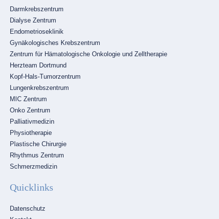
Darmkrebszentrum
Dialyse Zentrum
Endometrioseklinik
Gynäkologisches Krebszentrum
Zentrum für Hämatologische Onkologie und Zelltherapie
Herzteam Dortmund
Kopf-Hals-Tumorzentrum
Lungenkrebszentrum
MIC Zentrum
Onko Zentrum
Palliativmedizin
Physiotherapie
Plastische Chirurgie
Rhythmus Zentrum
Schmerzmedizin
Quicklinks
Navigation
Datenschutz
überspringen