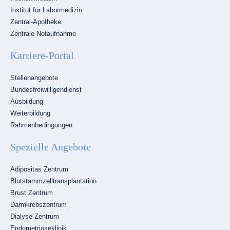
Institut für Labormedizin
Zentral-Apotheke
Zentrale Notaufnahme
Karriere-Portal
Navigation
Stellenangebote
überspringen
Bundesfreiwilligendienst
Ausbildung
Weiterbildung
Rahmenbedingungen
Spezielle Angebote
Navigation
Adipositas Zentrum
überspringen
Blutstammzelltransplantation
Brust Zentrum
Darmkrebszentrum
Dialyse Zentrum
Endometrioseklinik