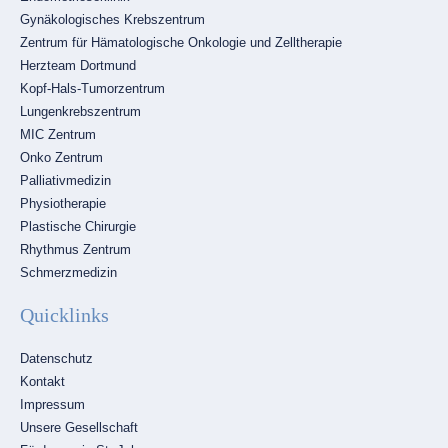
Gynäkologisches Krebszentrum
Zentrum für Hämatologische Onkologie und Zelltherapie
Herzteam Dortmund
Kopf-Hals-Tumorzentrum
Lungenkrebszentrum
MIC Zentrum
Onko Zentrum
Palliativmedizin
Physiotherapie
Plastische Chirurgie
Rhythmus Zentrum
Schmerzmedizin
Quicklinks
Navigation
Datenschutz
überspringen
Kontakt
Impressum
Unsere Gesellschaft