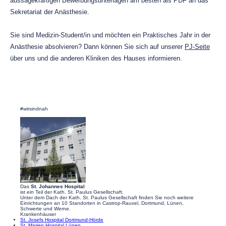
aussagekräftigen Bewerbungsunterlagen am besten als PDF an das
Sekretariat der Anästhesie.
Sie sind Medizin-Student/in und möchten ein Praktisches Jahr in der
Anästhesie absolvieren? Dann können Sie sich auf unserer
PJ-Seite
über uns und die anderen Kliniken des Hauses informieren.
#wirsindnah
Das
St. Johannes Hospital
ist ein Teil der Kath. St. Paulus Gesellschaft.
Unter dem Dach der Kath. St. Paulus Gesellschaft finden Sie noch weitere
Einrichtungen an 10 Standorten in Castrop-Rauxel, Dortmund, Lünen,
Schwerte und Werne.
Krankenhäuser
St. Josefs Hospital Dortmund-Hörde
St. Marien Hospital Lünen