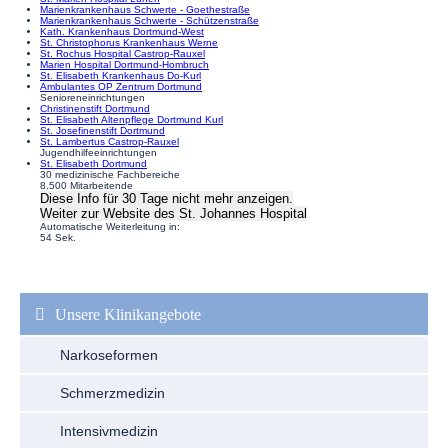
Marienkrankenhaus Schwerte - Goethestraße
Marienkrankenhaus Schwerte - Schützenstraße
Kath. Krankenhaus Dortmund-West
St. Christophorus Krankenhaus Werne
St. Rochus Hospital Castrop-Rauxel
Marien Hospital Dortmund-Hombruch
St. Elisabeth Krankenhaus Do-Kurl
Ambulantes OP Zentrum Dortmund
Senioreneinrichtungen
Christinenstift Dortmund
St. Elisabeth Altenpflege Dortmund Kurl
St. Josefinenstift Dortmund
St. Lambertus Castrop-Rauxel
Jugendhilfeeinrichtungen
St. Elisabeth Dortmund
30 medizinische Fachbereiche
8.500 Mitarbeitende
Diese Info für 30 Tage nicht mehr anzeigen.
Weiter zur Website
des St. Johannes Hospital
Automatische Weiterleitung in:
54
Sek.
Navigation
überspringen
Unsere Klinikangebote
Narkoseformen
Schmerzmedizin
Intensivmedizin