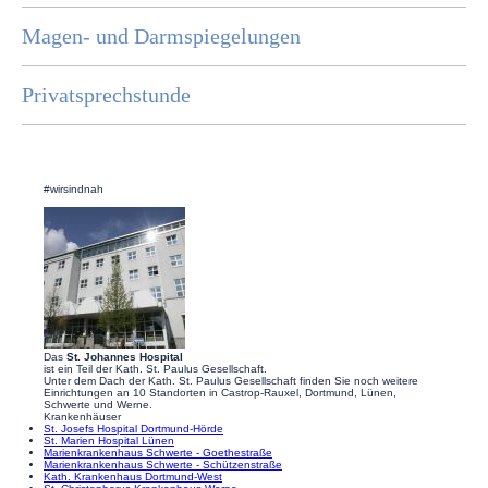
Magen- und Darmspiegelungen
Privatsprechstunde
#wirsindnah
Das
St. Johannes Hospital
ist ein Teil der Kath. St. Paulus Gesellschaft.
Unter dem Dach der Kath. St. Paulus Gesellschaft finden Sie noch weitere
Einrichtungen an 10 Standorten in Castrop-Rauxel, Dortmund, Lünen,
Schwerte und Werne.
Krankenhäuser
St. Josefs Hospital Dortmund-Hörde
St. Marien Hospital Lünen
Marienkrankenhaus Schwerte - Goethestraße
Marienkrankenhaus Schwerte - Schützenstraße
Kath. Krankenhaus Dortmund-West