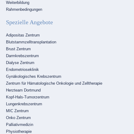
Weiterbildung
Rahmenbedingungen
Spezielle Angebote
Navigation
Adipositas Zentrum
überspringen
Blutstammzelltransplantation
Brust Zentrum
Darmkrebszentrum
Dialyse Zentrum
Endometrioseklinik
Gynäkologisches Krebszentrum
Zentrum für Hämatologische Onkologie und Zelltherapie
Herzteam Dortmund
Kopf-Hals-Tumorzentrum
Lungenkrebszentrum
MIC Zentrum
Onko Zentrum
Palliativmedizin
Physiotherapie