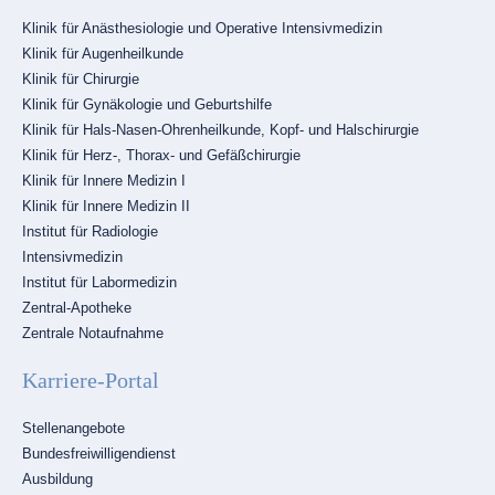
Navigation
Klinik für Anästhesiologie und Operative Intensivmedizin
überspringen
Klinik für Augenheilkunde
Klinik für Chirurgie
Klinik für Gynäkologie und Geburtshilfe
Klinik für Hals-Nasen-Ohrenheilkunde, Kopf- und Halschirurgie
Klinik für Herz-, Thorax- und Gefäßchirurgie
Klinik für Innere Medizin I
Klinik für Innere Medizin II
Institut für Radiologie
Intensivmedizin
Institut für Labormedizin
Zentral-Apotheke
Zentrale Notaufnahme
Karriere-Portal
Navigation
Stellenangebote
überspringen
Bundesfreiwilligendienst
Ausbildung