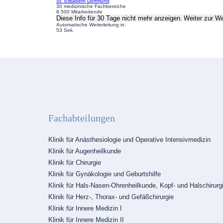
St. Elisabeth Dortmund
30 medizinische Fachbereiche
8.500 Mitarbeitende
Diese Info für 30 Tage nicht mehr anzeigen.
Weiter zur W
Automatische Weiterleitung in:
52
Sek.
Fachabteilungen
Navigation
Klinik für Anästhesiologie und Operative Intensivmedizin
überspringen
Klinik für Augenheilkunde
Klinik für Chirurgie
Klinik für Gynäkologie und Geburtshilfe
Klinik für Hals-Nasen-Ohrenheilkunde, Kopf- und Halschirurg
Klinik für Herz-, Thorax- und Gefäßchirurgie
Klinik für Innere Medizin I
Klinik für Innere Medizin II