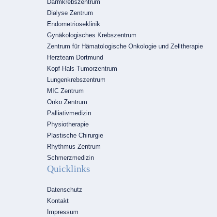
Darmkrebszentrum
Dialyse Zentrum
Endometrioseklinik
Gynäkologisches Krebszentrum
Zentrum für Hämatologische Onkologie und Zelltherapie
Herzteam Dortmund
Kopf-Hals-Tumorzentrum
Lungenkrebszentrum
MIC Zentrum
Onko Zentrum
Palliativmedizin
Physiotherapie
Plastische Chirurgie
Rhythmus Zentrum
Schmerzmedizin
Quicklinks
Navigation
Datenschutz
überspringen
Kontakt
Impressum