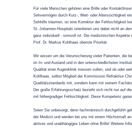
Für viele Menschen gehören eine Brille oder Kontaktlinsen
Sehvermögen durch Kurz-, Weit- oder Alterssichtigkeit ei
Sehhilfe träumen, ist eine Korrektur der Fehlsichtigkeit k
St.-Johannes-Hospitals orientieren uns dabei nicht an de
ganz individuell - sinnvoll ist. Die medizinischen Aspekte
Prof. Dr. Markus Kohlhaas oberste Priorität.
Wir wissen um die Verunsicherung vieler Patienten, die bei
im In- und Ausland und in den unterschiedlichsten Institu
Qualität einer Augenklinik messen sollen, und ob oder wel
Kohlhaas, selbst Mitglied der Kommission Refraktive Chiru
Qualitätsstandards mit, sondern kann mit seinem Fachä
Der große Erfahrungsschatz bezieht sich nicht nur auf d
mit höhergradiger Fehlsichtigkeit. Diese Kompetenz garant
Seien Sie unbesorgt, denn fachmännisch durchgeführt geh
der Medizin und werden bei uns mit einem Höchstmaß an P
aktives und unabhängiges Leben ohne Brille! Weitere Infis