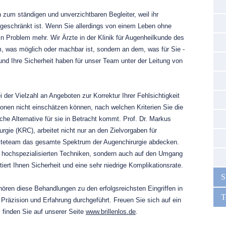
 zum ständigen und unverzichtbaren Begleiter, weil ihr
ngeschränkt ist. Wenn Sie allerdings von einem Leben ohne
ein Problem mehr. Wir Ärzte in der Klinik für Augenheilkunde des
m, was möglich oder machbar ist, sondern an dem, was für Sie -
 und Ihre Sicherheit haben für unser Team unter der Leitung von
 der Vielzahl an Angeboten zur Korrektur Ihrer Fehlsichtigkeit
tionen nicht einschätzen können, nach welchen Kriterien Sie die
che Alternative für sie in Betracht kommt. Prof. Dr. Markus
rgie (KRC), arbeitet nicht nur an den Zielvorgaben für
rzteteam das gesamte Spektrum der Augenchirurgie abdecken.
ie hochspezialisierten Techniken, sondern auch auf den Umgang
iert Ihnen Sicherheit und eine sehr niedrige Komplikationsrate.
S
ören diese Behandlungen zu den erfolgsreichsten Eingriffen in
T
räzision und Erfahrung durchgeführt. Freuen Sie sich auf ein
 finden Sie auf unserer Seite
www.brillenlos.de
.