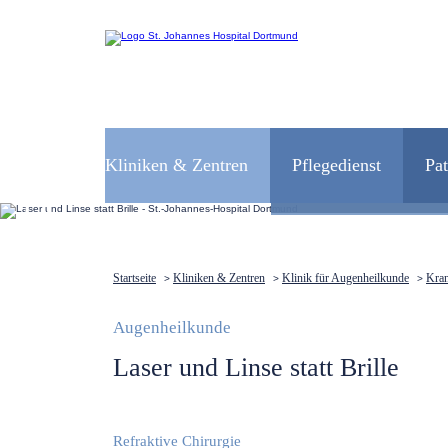
Navigation
überspringen
WILLKO
Kliniken & Zentren
Pflegedienst
Pa
Wir haben Si
Startseite
Kliniken & Zentren
Klinik für Augenheilkunde
Kran
>
>
>
Augenheilkunde
Laser und Linse statt Brille
Refraktive Chirurgie