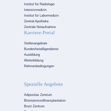
Institut für Radiologie
Intensivmedizin
Institut für Labormedizin
Zentral-Apotheke
Zentrale Notaufnahme
Karriere-Portal
Navigation
Stellenangebote
überspringen
Bundesfreiwilligendienst
Ausbildung
Weiterbildung
Rahmenbedingungen
Spezielle Angebote
Navigation
Adipositas Zentrum
überspringen
Blutstammzelltransplantation
Brust Zentrum