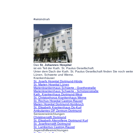
#wirsindnah
Das
St. Johannes Hospital
ist ein Teil der Kath. St. Paulus Gesellschaft.
Unter dem Dach der Kath. St. Paulus Gesellschaft finden Sie noch weit
Lünen, Schwerte und Werne.
Krankenhäuser
St. Josefs Hospital Dortmund-Hörde
St. Marien Hospital Lünen
Marienkrankenhaus Schwerte - Goethestraße
Marienkrankenhaus Schwerte - Schützenstraße
Kath. Krankenhaus Dortmund-West
St. Christophorus Krankenhaus Werne
St. Rochus Hospital Castrop-Rauxel
Marien Hospital Dortmund-Hombruch
St. Elisabeth Krankenhaus Do-Kurl
Ambulantes OP Zentrum Dortmund
Senioreneinrichtungen
Christinenstift Dortmund
St. Elisabeth Altenpflege Dortmund Kurl
St. Josefinenstift Dortmund
St. Lambertus Castrop-Rauxel
Jugendhilfeeinrichtungen