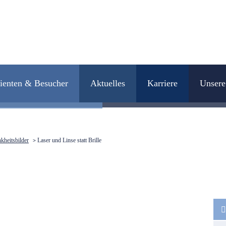
MMEN IN DER AUGENH
tienten & Besucher
Aktuelles
Karriere
Unsere
e fest im Blick.
kheitsbilder
Laser und Linse statt Brille
>
Navig
übers