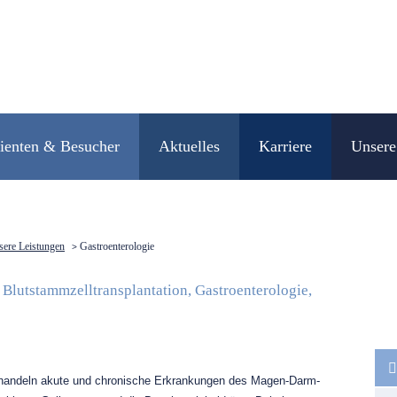
tienten & Besucher
Aktuelles
Karriere
Unsere
ere Leistungen
Gastroenterologie
>
 Blutstammzelltransplantation, Gastroenterologie,
Navig
übers
ehandeln akute und chronische Erkrankungen des Magen-Darm-