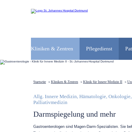
Navigation
überspringen
Kliniken & Zentren
Pflegedienst
Pa
Startseite
Kliniken & Zentren
Klinik für Innere Medizin II
Uns
>
>
>
Allg. Innere Medizin, Hämatologie, Onkologie,
Palliativmedizin
Darmspiegelung und mehr
Gastroenterologen sind Magen-Darm-Spezialisten. Sie b