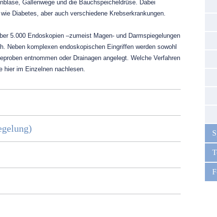
enblase, Gallenwege und die Bauchspeicheldrüse. Dabei
n wie Diabetes, aber auch verschiedene Krebserkrankungen.
h über 5.000 Endoskopien –zumeist Magen- und Darmspiegelungen
rch. Neben komplexen endoskopischen Eingriffen werden sowohl
beproben entnommen oder Drainagen angelegt. Welche Verfahren
e hier im Einzelnen nachlesen.
egelung)
S
T
F