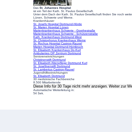
Das
St. Johannes Hospital
ist ein Teil der Kath. St. Paulus Gesellschaft.
Unter dem Dach der Kath. St. Paulus Gesellschaft finden Sie noch weit
Lünen, Schwerte und Werne.
Krankenhäuser
St. Josefs Hospital Dortmund-Hörde
St. Marien Hospital Lünen
Marienkrankenhaus Schwerte - Goethestraße
Marienkrankenhaus Schwerte - Schützenstraße
Kath. Krankenhaus Dortmund-West
St. Christophorus Krankenhaus Werne
St. Rochus Hospital Castrop-Rauxel
Marien Hospital Dortmund-Hombruch
St. Elisabeth Krankenhaus Do-Kurl
Ambulantes OP Zentrum Dortmund
Senioreneinrichtungen
Christinenstift Dortmund
St. Elisabeth Altenpflege Dortmund Kurl
St. Josefinenstift Dortmund
St. Lambertus Castrop-Rauxel
Jugendhilfeeinrichtungen
St. Elisabeth Dortmund
30 medizinische Fachbereiche
8.500 Mitarbeitende
Diese Info für 30 Tage nicht mehr anzeigen.
Weiter zur W
Automatische Weiterleitung in:
54
Sek.