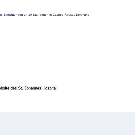
ere Einrichtungen an 10 Standorten in Castrop-Rauxel, Dortmund,
ebsite
des St. Johannes Hospital