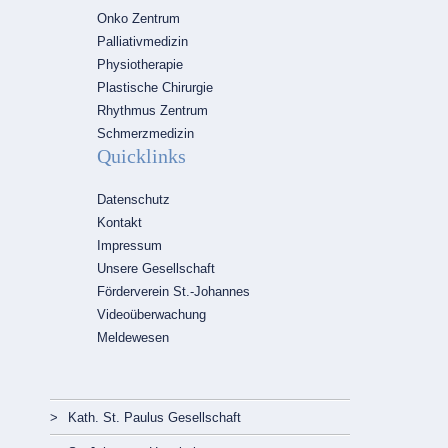
Onko Zentrum
Palliativmedizin
Physiotherapie
Plastische Chirurgie
Rhythmus Zentrum
Schmerzmedizin
Quicklinks
Navigation
Datenschutz
überspringen
Kontakt
Impressum
Unsere Gesellschaft
Förderverein St.-Johannes
Videoüberwachung
Meldewesen
Navigation
überspringen
Kath. St. Paulus Gesellschaft