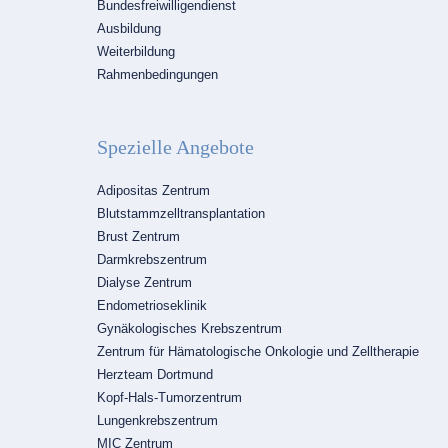
Bundesfreiwilligendienst
Ausbildung
Weiterbildung
Rahmenbedingungen
Spezielle Angebote
Navigation
Adipositas Zentrum
überspringen
Blutstammzelltransplantation
Brust Zentrum
Darmkrebszentrum
Dialyse Zentrum
Endometrioseklinik
Gynäkologisches Krebszentrum
Zentrum für Hämatologische Onkologie und Zelltherapie
Herzteam Dortmund
Kopf-Hals-Tumorzentrum
Lungenkrebszentrum
MIC Zentrum