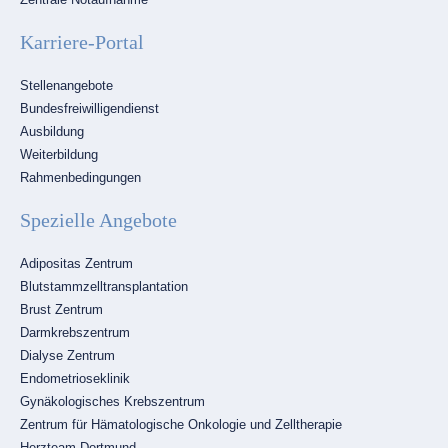
Karriere-Portal
Navigation
Stellenangebote
überspringen
Bundesfreiwilligendienst
Ausbildung
Weiterbildung
Rahmenbedingungen
Spezielle Angebote
Navigation
Adipositas Zentrum
überspringen
Blutstammzelltransplantation
Brust Zentrum
Darmkrebszentrum
Dialyse Zentrum
Endometrioseklinik
Gynäkologisches Krebszentrum
Zentrum für Hämatologische Onkologie und Zelltherapie
Herzteam Dortmund