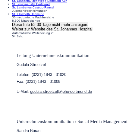
St. Elisabeth Altenpflege Dortmund Kurl
St. Josefinenstift Dortmund
St. Lambertus Castrop-Rauxel
Jugendhilfeeinrichtungen
St. Elisabeth Dortmund
30 medizinische Fachbereiche
8.500 Mitarbeitende
Diese Info für 30 Tage nicht mehr anzeigen.
Weiter zur Website
des St. Johannes Hospital
Automatische Weiterleitung in:
54
Sek.
Leitung Unternehmenskommunikation
Gudula Stroetzel
Telefon: (0231) 1843 - 31020
Fax: (0231) 1843 - 31009
E-Mail:
gudula.stroetzel@joho-dortmund.de
Unternehmenskommunikation / Social Media Management
Sandra Baran