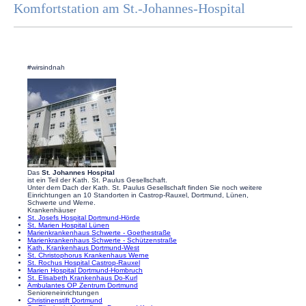
Komfortstation am St.-Johannes-Hospital
#wirsindnah
Das
St. Johannes Hospital
ist ein Teil der Kath. St. Paulus Gesellschaft.
Unter dem Dach der Kath. St. Paulus Gesellschaft finden Sie noch weitere
Einrichtungen an 10 Standorten in Castrop-Rauxel, Dortmund, Lünen,
Schwerte und Werne.
Krankenhäuser
St. Josefs Hospital Dortmund-Hörde
St. Marien Hospital Lünen
Marienkrankenhaus Schwerte - Goethestraße
Marienkrankenhaus Schwerte - Schützenstraße
Kath. Krankenhaus Dortmund-West
St. Christophorus Krankenhaus Werne
St. Rochus Hospital Castrop-Rauxel
Marien Hospital Dortmund-Hombruch
St. Elisabeth Krankenhaus Do-Kurl
Ambulantes OP Zentrum Dortmund
Senioreneinrichtungen
Christinenstift Dortmund